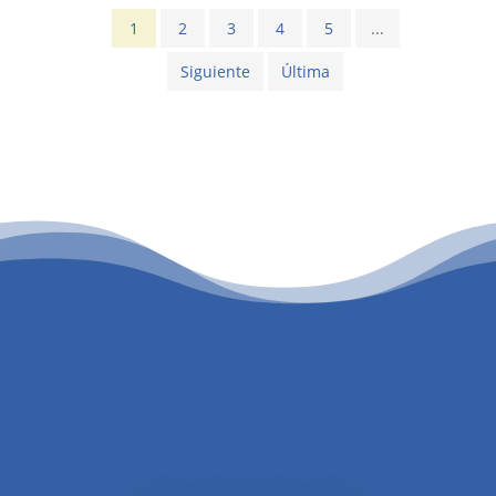
1
2
3
4
5
...
Siguiente
Última
PATROCINIO CULTURAL