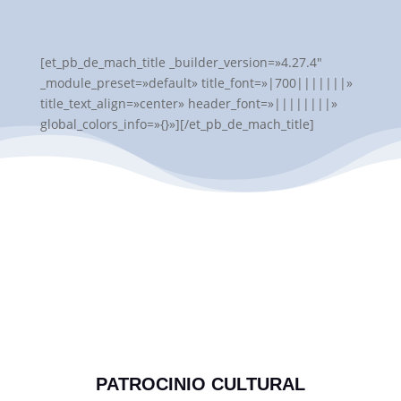
[et_pb_de_mach_title _builder_version=»4.27.4″
_module_preset=»default» title_font=»|700|||||||»
title_text_align=»center» header_font=»||||||||»
global_colors_info=»{}»][/et_pb_de_mach_title]
PATROCINIO CULTURAL