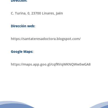
Dirección:
C. Turina, 0, 23700 Linares, Jaén
Dirección web:
https://santateresadoctora.blogspot.com/
Google Maps:
https://maps.app.goo.gl/cqfRVqWKNQWw5wGA8
PATROCINIO CULTURAL