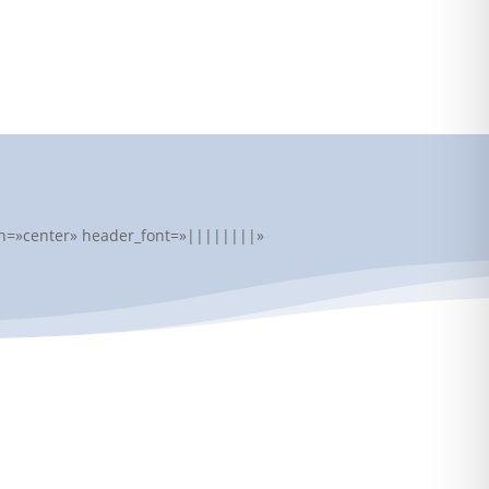
lign=»center» header_font=»||||||||»