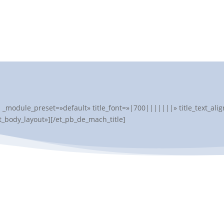
″ _module_preset=»default» title_font=»|700|||||||» title_text_a
t_body_layout»][/et_pb_de_mach_title]