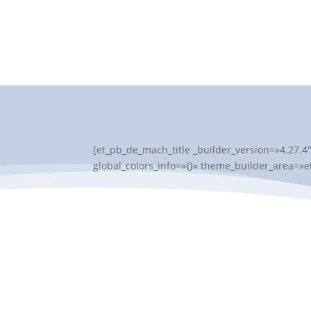
[et_pb_de_mach_title _builder_version=»4.27.4
global_colors_info=»{}» theme_builder_area=»e