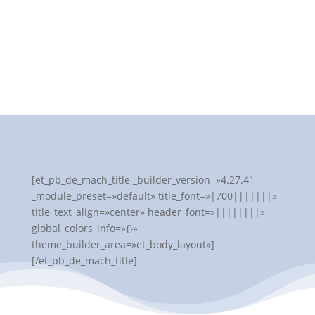
[et_pb_de_mach_title _builder_version=»4.27.4″
_module_preset=»default» title_font=»|700|||||||»
title_text_align=»center» header_font=»||||||||»
global_colors_info=»{}»
theme_builder_area=»et_body_layout»]
[/et_pb_de_mach_title]