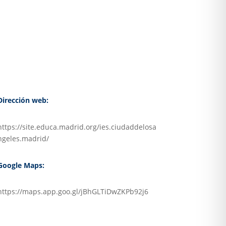
Dirección web:
https://site.educa.madrid.org/ies.ciudaddelosa
ngeles.madrid/
Google Maps:
https://maps.app.goo.gl/jBhGLTiDwZKPb92j6