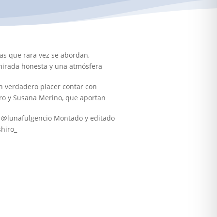
s que rara vez se abordan,
 mirada honesta y una atmósfera
un verdadero placer contar con
ero y Susana Merino, que aportan
a @lunafulgencio Montado y editado
hiro_