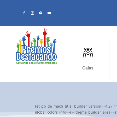
Galas
[et_pb_de_mach_title _builder_version=»4.27.4
global_colors_info=»{}» theme_builder_area=»et