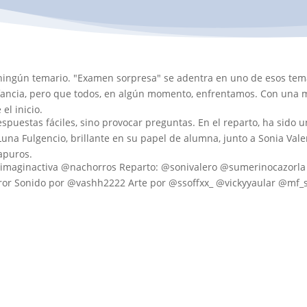
ingún temario. "Examen sorpresa" se adentra en uno de esos tema
nfancia, pero que todos, en algún momento, enfrentamos. Con una
el inicio.
puestas fáciles, sino provocar preguntas. En el reparto, ha sido 
una Fulgencio, brillante en su papel de alumna, junto a Sonia Val
apuros.
nimaginactiva ‪@nachorros‬ Reparto: @sonivalero @sumerinocazorl
or Sonido por @vashh2222 Arte por @ssoffxx_ @vickyyaular @mf_s