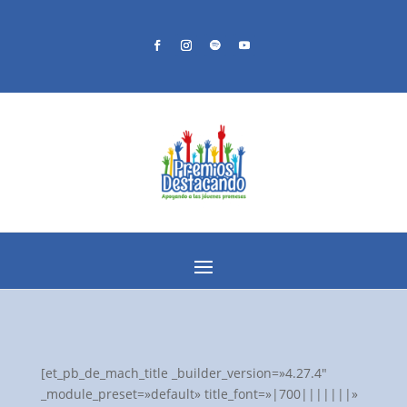
[et_pb_de_mach_title _builder_version=»4.27.4″
_module_preset=»default» title_font=»|700|||||||»