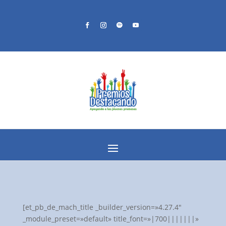
[et_pb_de_mach_title _builder_version=»4.27.4″
_module_preset=»default» title_font=»|700|||||||»