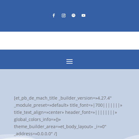
[et_pb_de_mach_title _builder_version=»4.27.4″
_module_preset=»default» title_font=»|700|||||||»
title_text_align=»center» header_font=»||||||||»
global_colors_info=»{}»
theme_builder_area=»et_body_layout» _i=»0″
_address=»0.0.0.0″ /]