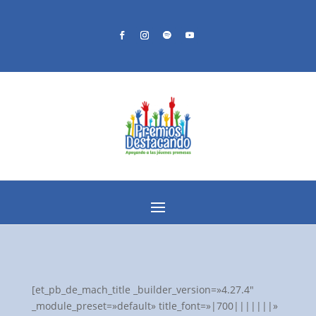
[et_pb_de_mach_title _builder_version=»4.27.4″
_module_preset=»default» title_font=»|700|||||||»