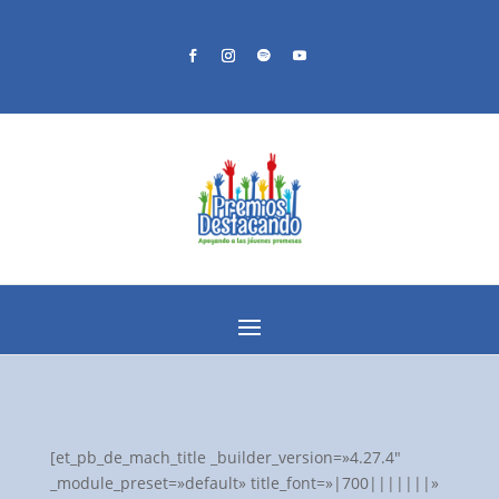
[et_pb_de_mach_title _builder_version=»4.27.4″
_module_preset=»default» title_font=»|700|||||||»