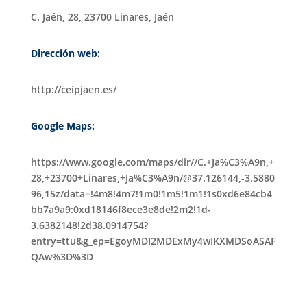
C. Jaén, 28, 23700 Linares, Jaén
Dirección web:
http://ceipjaen.es/
Google Maps:
https://www.google.com/maps/dir//C.+Ja%C3%A9n,+
28,+23700+Linares,+Ja%C3%A9n/@37.126144,-3.5880
96,15z/data=!4m8!4m7!1m0!1m5!1m1!1s0xd6e84cb4
bb7a9a9:0xd18146f8ece3e8de!2m2!1d-
3.6382148!2d38.0914754?
entry=ttu&g_ep=EgoyMDI2MDExMy4wIKXMDSoASAF
QAw%3D%3D