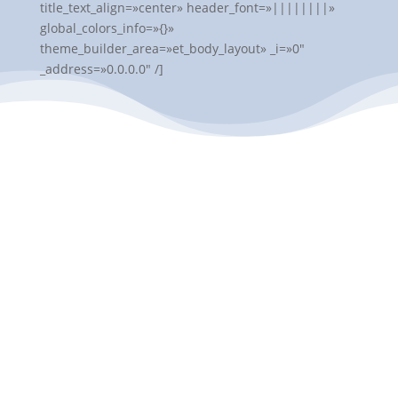
title_text_align=»center» header_font=»||||||||»
global_colors_info=»{}»
theme_builder_area=»et_body_layout» _i=»0″
_address=»0.0.0.0″ /]