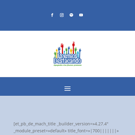
[et_pb_de_mach_title _builder_version=»4.27.4″
_module_preset=»default» title_font=»|700|||||||»