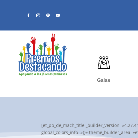
Galas
[et_pb_de_mach_title _builder_version=»4.27.4
global_colors_info=»{}» theme_builder_area=»et