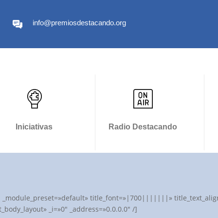
info@premiosdestacando.org
Iniciativas
Radio Destacando
″ _module_preset=»default» title_font=»|700|||||||» title_text_a
_body_layout» _i=»0″ _address=»0.0.0.0″ /]