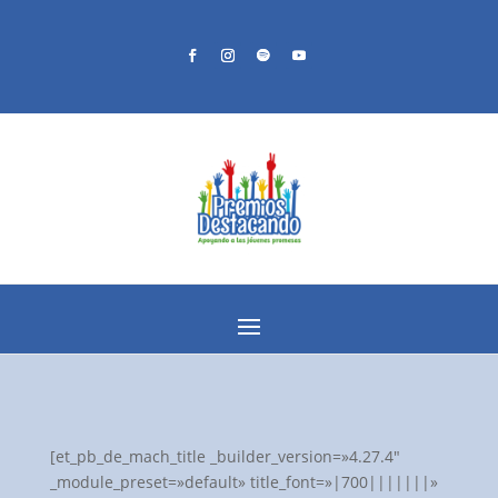
[et_pb_de_mach_title _builder_version=»4.27.4″
_module_preset=»default» title_font=»|700|||||||»