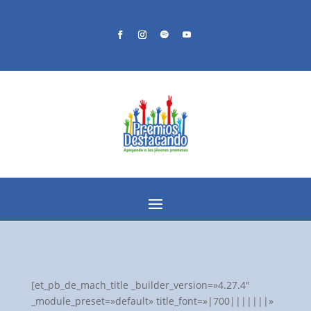
[et_pb_de_mach_title _builder_version=»4.27.4″
_module_preset=»default» title_font=»|700|||||||»