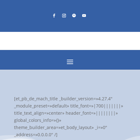
[et_pb_de_mach_title _builder_version=»4.27.4″
_module_preset=»default» title_font=»|700|||||||»
title_text_align=»center» header_font=»||||||||»
global_colors_info=»{}»
theme_builder_area=»et_body_layout» _i=»0″
_address=»0.0.0.0″ /]