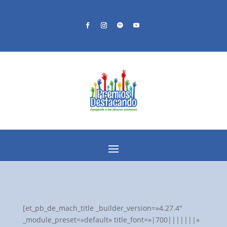
[et_pb_de_mach_title _builder_version=»4.27.4″
_module_preset=»default» title_font=»|700|||||||»