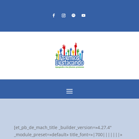
[et_pb_de_mach_title _builder_version=»4.27.4″
_module_preset=»default» title_font=»|700|||||||»