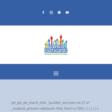
[et_pb_de_mach_title _builder_version=»4.27.4″
_module_preset=»default» title_font=»|700|||||||»