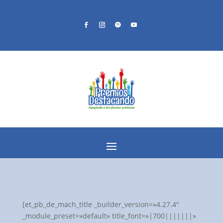
[et_pb_de_mach_title _builder_version=»4.27.4″
_module_preset=»default» title_font=»|700|||||||»