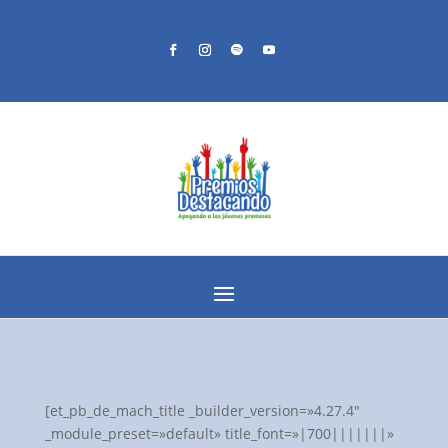
[et_pb_de_mach_title _builder_version=»4.27.4″
_module_preset=»default» title_font=»|700|||||||»