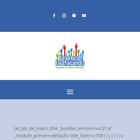
[et_pb_de_mach_title _builder_version=»4.27.4″
_module_preset=»default» title_font=»|700|||||||»