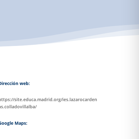
Dirección web:
https://site.educa.madrid.org/ies.lazarocarden
as.colladovillalba/
Google Maps: