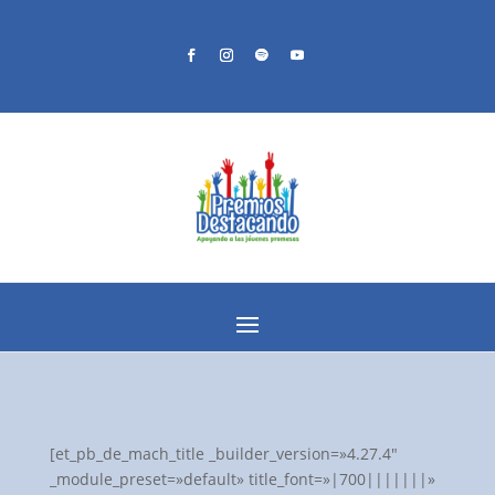
[et_pb_de_mach_title _builder_version=»4.27.4″
_module_preset=»default» title_font=»|700|||||||»