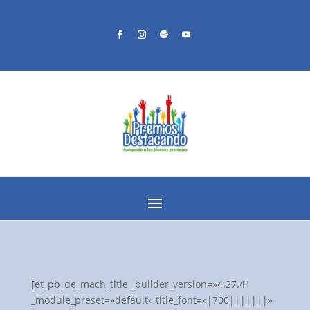
[et_pb_de_mach_title _builder_version=»4.27.4″
_module_preset=»default» title_font=»|700|||||||»