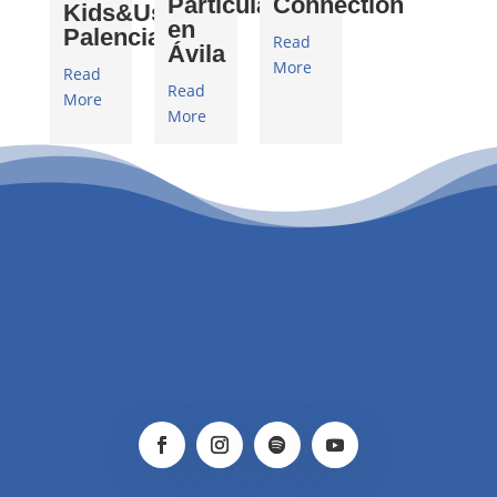
Particulares
Connection
Kids&Us
en
Palencia
Read
Ávila
More
Read
Read
More
More