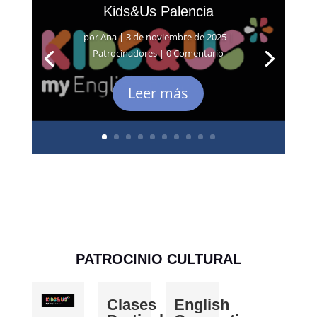
Kids&Us Palencia
por
Ana
|
3 de noviembre de 2025
|
Patrocinadores
| 0 Comentario
Leer más
PATROCINIO CULTURAL
Clases
English