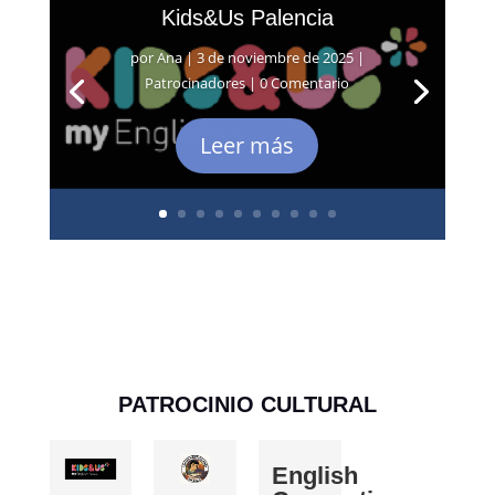
Kids&Us Palencia
por
Ana
|
3 de noviembre de 2025
|
Patrocinadores
| 0 Comentario
Leer más
PATROCINIO CULTURAL
English