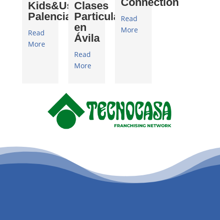
Connection
Kids&Us
Clases
Palencia
Particulares
Read
en
More
Read
Ávila
More
Read
More