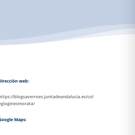
Dirección web:
https://blogsaverroes.juntadeandalucia.es/col
egioginesmorata/
Google Maps: