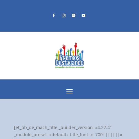
[et_pb_de_mach_title _builder_version=»4.27.4″
_module_preset=»default» title_font=»|700|||||||»