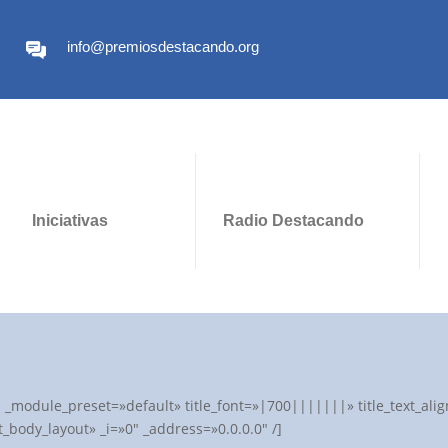
info@premiosdestacando.org
Iniciativas
Radio Destacando
″ _module_preset=»default» title_font=»|700|||||||» title_text_a
_body_layout» _i=»0″ _address=»0.0.0.0″ /]