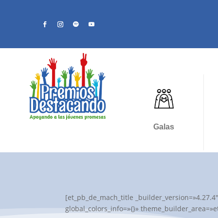
Galas
[et_pb_de_mach_title _builder_version=»4.27.4
global_colors_info=»{}» theme_builder_area=»et