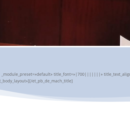
″ _module_preset=»default» title_font=»|700|||||||» title_text_a
t_body_layout»][/et_pb_de_mach_title]