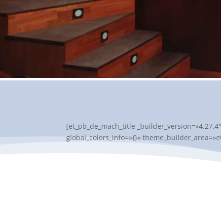
[et_pb_de_mach_title _builder_version=»4.27.4
global_colors_info=»{}» theme_builder_area=»e