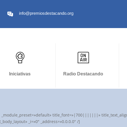
info@premiosdestacando.org
Iniciativas
Radio Destacando
″ _module_preset=»default» title_font=»|700|||||||» title_text_a
_body_layout» _i=»0″ _address=»0.0.0.0″ /]