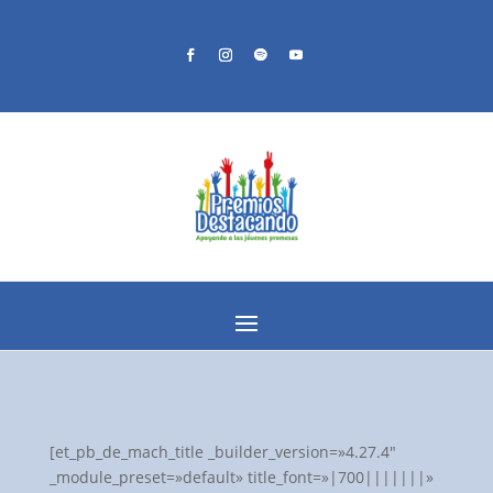
[et_pb_de_mach_title _builder_version=»4.27.4″
_module_preset=»default» title_font=»|700|||||||»