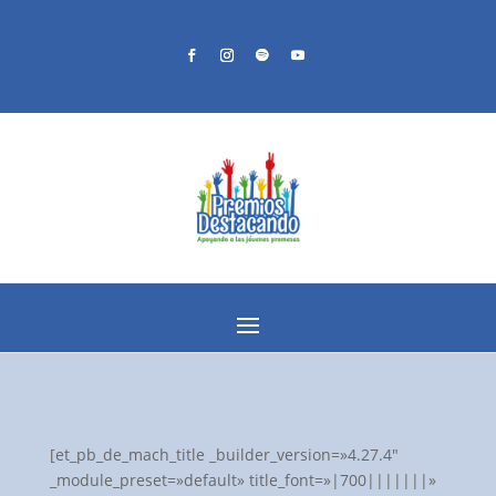
[et_pb_de_mach_title _builder_version=»4.27.4″
_module_preset=»default» title_font=»|700|||||||»